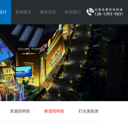
设计
新闻概况
服务流程
联系我们
景观照明类
桥梁照明类
灯光美陈类