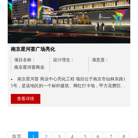
南京星河荟广场亮化
项目名称：
设计理念：
满意度：
南京星河荟商业
亮化
南京星河荟 商业中心亮化工程 项目位于南京市仙林东路1
●
5号，是该地区的一个标杆建筑、网红打卡地，甲方花费巨资
将其打造成购物、休闲、生活、娱乐为一体的商业综合体，占
查看详情
地面积...
首页
1
2
3
4
5
6
7
8